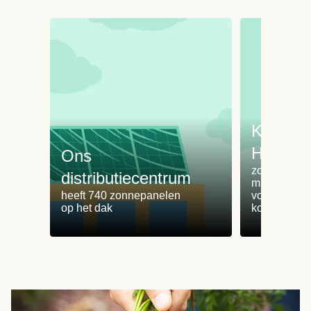
Koken 
HelloFr
Ons
zorgt voor 
distributiecentrum
minder
heeft 740 zonnepanelen
voedselvers
op het dak
koken zonde