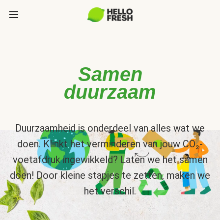
Samen
duurzaam
Duurzaamheid is onderdeel van alles wat we
doen. Klinkt het verminderen van jouw CO₂-
voetafdruk ingewikkeld? Laten we het samen
doen! Door kleine stapjes te zetten, maken we
het verschil.