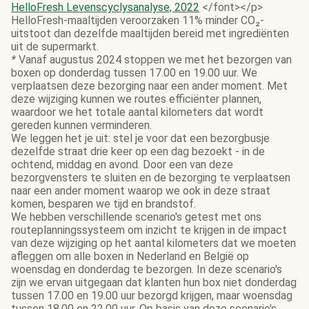
HelloFresh Levenscyclysanalyse, 2022
</font></p>
HelloFresh-maaltijden veroorzaken 11% minder CO₂-
uitstoot dan dezelfde maaltijden bereid met ingrediënten
uit de supermarkt.
*
Vanaf augustus 2024 stoppen we met het bezorgen van
boxen op donderdag tussen 17.00 en 19.00 uur. We
verplaatsen deze bezorging naar een ander moment. Met
deze wijziging kunnen we routes efficiënter plannen,
waardoor we het totale aantal kilometers dat wordt
gereden kunnen verminderen.
We leggen het je uit: stel je voor dat een bezorgbusje
dezelfde straat drie keer op een dag bezoekt - in de
ochtend, middag en avond. Door een van deze
bezorgvensters te sluiten en de bezorging te verplaatsen
naar een ander moment waarop we ook in deze straat
komen, besparen we tijd en brandstof.
We hebben verschillende scenario's getest met ons
routeplanningssysteem om inzicht te krijgen in de impact
van deze wijziging op het aantal kilometers dat we moeten
afleggen om alle boxen in Nederland en België op
woensdag en donderdag te bezorgen. In deze scenario's
zijn we ervan uitgegaan dat klanten hun box niet donderdag
tussen 17.00 en 19.00 uur bezorgd krijgen, maar woensdag
tussen 18.00 en 22.00 uur. Op basis van deze scenario's