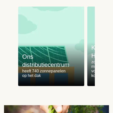
Koken 
HelloFr
Ons
zorgt voor 
distributiecentrum
minder
heeft 740 zonnepanelen
voedselvers
op het dak
koken zonde