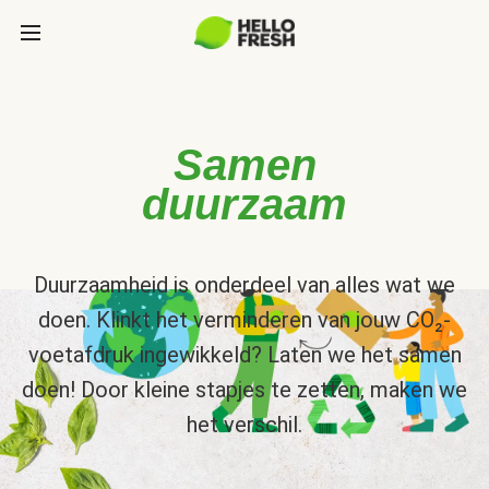
Samen
duurzaam
Duurzaamheid is onderdeel van alles wat we
doen. Klinkt het verminderen van jouw CO₂-
voetafdruk ingewikkeld? Laten we het samen
doen! Door kleine stapjes te zetten, maken we
het verschil.