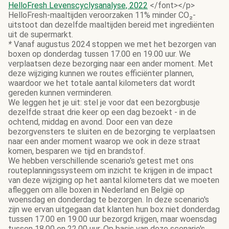
HelloFresh Levenscyclysanalyse, 2022
</font></p>
HelloFresh-maaltijden veroorzaken 11% minder CO₂-
uitstoot dan dezelfde maaltijden bereid met ingrediënten
uit de supermarkt.
*
Vanaf augustus 2024 stoppen we met het bezorgen van
boxen op donderdag tussen 17.00 en 19.00 uur. We
verplaatsen deze bezorging naar een ander moment. Met
deze wijziging kunnen we routes efficiënter plannen,
waardoor we het totale aantal kilometers dat wordt
gereden kunnen verminderen.
We leggen het je uit: stel je voor dat een bezorgbusje
dezelfde straat drie keer op een dag bezoekt - in de
ochtend, middag en avond. Door een van deze
bezorgvensters te sluiten en de bezorging te verplaatsen
naar een ander moment waarop we ook in deze straat
komen, besparen we tijd en brandstof.
We hebben verschillende scenario's getest met ons
routeplanningssysteem om inzicht te krijgen in de impact
van deze wijziging op het aantal kilometers dat we moeten
afleggen om alle boxen in Nederland en België op
woensdag en donderdag te bezorgen. In deze scenario's
zijn we ervan uitgegaan dat klanten hun box niet donderdag
tussen 17.00 en 19.00 uur bezorgd krijgen, maar woensdag
tussen 18.00 en 22.00 uur. Op basis van deze scenario's