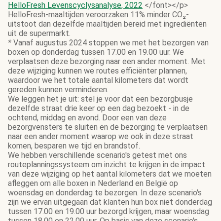
HelloFresh Levenscyclysanalyse, 2022
</font></p>
HelloFresh-maaltijden veroorzaken 11% minder CO₂-
uitstoot dan dezelfde maaltijden bereid met ingrediënten
uit de supermarkt.
*
Vanaf augustus 2024 stoppen we met het bezorgen van
boxen op donderdag tussen 17.00 en 19.00 uur. We
verplaatsen deze bezorging naar een ander moment. Met
deze wijziging kunnen we routes efficiënter plannen,
waardoor we het totale aantal kilometers dat wordt
gereden kunnen verminderen.
We leggen het je uit: stel je voor dat een bezorgbusje
dezelfde straat drie keer op een dag bezoekt - in de
ochtend, middag en avond. Door een van deze
bezorgvensters te sluiten en de bezorging te verplaatsen
naar een ander moment waarop we ook in deze straat
komen, besparen we tijd en brandstof.
We hebben verschillende scenario's getest met ons
routeplanningssysteem om inzicht te krijgen in de impact
van deze wijziging op het aantal kilometers dat we moeten
afleggen om alle boxen in Nederland en België op
woensdag en donderdag te bezorgen. In deze scenario's
zijn we ervan uitgegaan dat klanten hun box niet donderdag
tussen 17.00 en 19.00 uur bezorgd krijgen, maar woensdag
tussen 18.00 en 22.00 uur. Op basis van deze scenario's