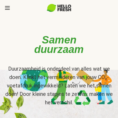
Samen
duurzaam
Duurzaamheid is onderdeel van alles wat we
doen. Klinkt het verminderen van jouw CO₂-
voetafdruk ingewikkeld? Laten we het samen
doen! Door kleine stapjes te zetten, maken we
het verschil.