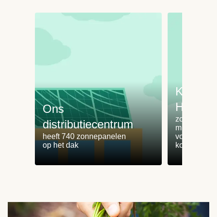
Koken 
HelloFr
Ons
zorgt voor 
distributiecentrum
minder
heeft 740 zonnepanelen
voedselvers
op het dak
koken zonde