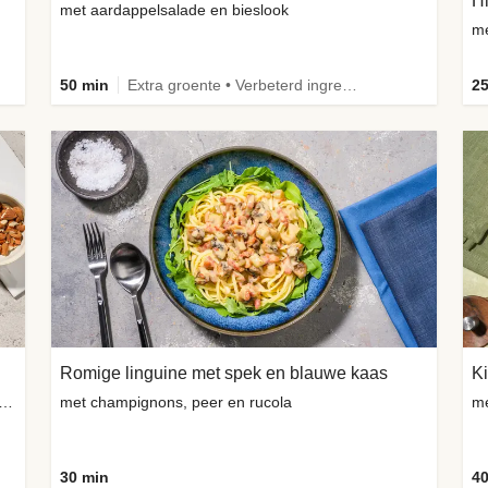
met aardappelsalade en bieslook
me
50 min
Extra groente • Verbeterd ingrediënt
25
Romige linguine met spek en blauwe kaas
Ki
ng-geitenkaasbolletjes, amandelen en verse kruiden
met champignons, peer en rucola
me
30 min
40