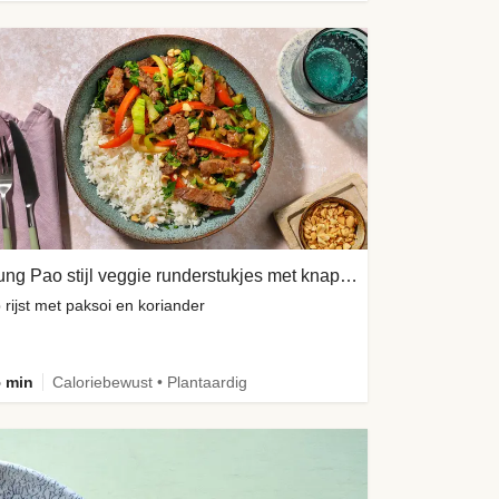
Kung Pao stijl veggie runderstukjes met knapperige pinda's
 rijst met paksoi en koriander
 min
Caloriebewust • Plantaardig