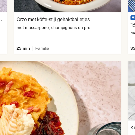
A
 in bladerdeeg met gekaramelliseerde ui
Orzo met köfte-stijl gehaktballetjes
"
met mascarpone, champignons en prei
me
25 min
Familie
35
Ki