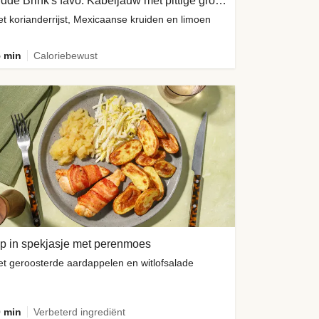
Hidde Brink's favo: Kabeljauw met pittige groene yoghurtsaus
t korianderrijst, Mexicaanse kruiden en limoen
 min
Caloriebewust
p in spekjasje met perenmoes
t geroosterde aardappelen en witlofsalade
 min
Verbeterd ingrediënt