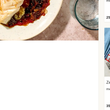
me
25
Z
me
35