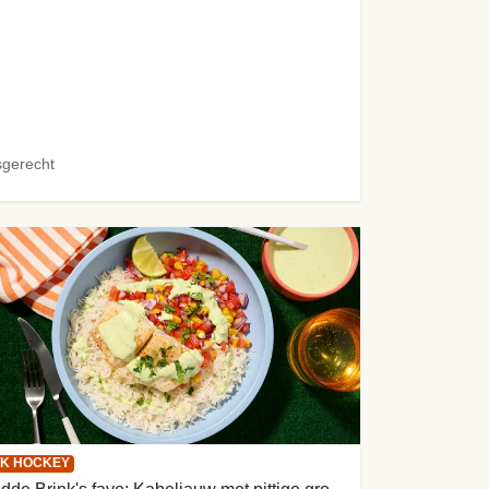
sgerecht
K HOCKEY