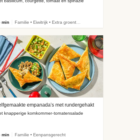
t basilicum, courgette, tomaat en spinazie
 min
Familie • Eiwitrijk • Extra groente • Verbeterd ingrediënt
elfgemaakte empanada's met rundergehakt
t knapperige komkommer-tomatensalade
 min
Familie • Eenpansgerecht