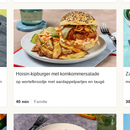
Hoisin-kipburger met komkommersalade
Za
n
op wortelbroodje met aardappelpartjes en taugé
me
40 min
Familie
30