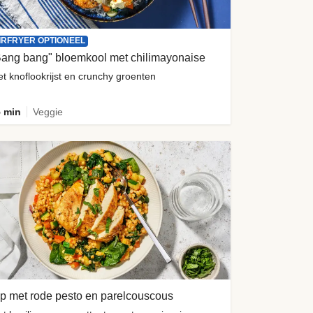
IRFRYER OPTIONEEL
Bang bang" bloemkool met chilimayonaise
t knoflookrijst en crunchy groenten
 min
Veggie
p met rode pesto en parelcouscous