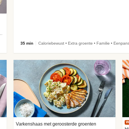
aus met snelle ingelegde komkommer
35 min
Caloriebewust • Extra groente • Familie • Eenpan
W
Varkenshaas met geroosterde groenten