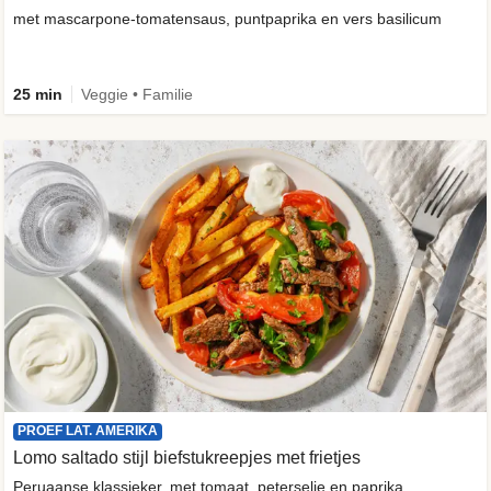
met mascarpone-tomatensaus, puntpaprika en vers basilicum
25 min
Veggie • Familie
PROEF LAT. AMERIKA
Lomo saltado stijl biefstukreepjes met frietjes
Peruaanse klassieker, met tomaat, peterselie en paprika