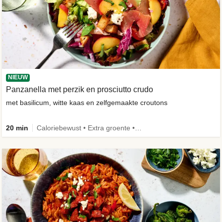
NIEUW
Panzanella met perzik en prosciutto crudo
met basilicum, witte kaas en zelfgemaakte croutons
20 min
Caloriebewust • Extra groente • -30% koolhydraten • Nieuw ingrediënt