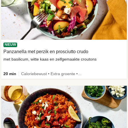
NIEUW
Panzanella met perzik en prosciutto crudo
met basilicum, witte kaas en zelfgemaakte croutons
20 min
Caloriebewust • Extra groente • -30% koolhydraten • Nieuw ingrediënt