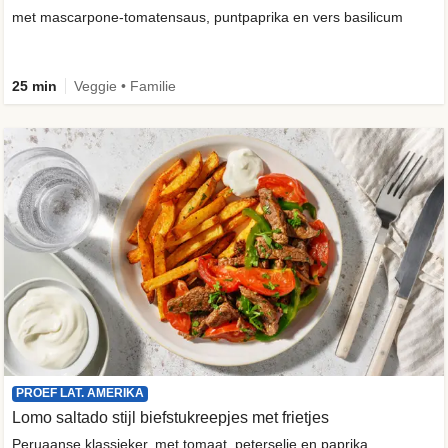
met mascarpone-tomatensaus, puntpaprika en vers basilicum
25 min
Veggie • Familie
PROEF LAT. AMERIKA
Lomo saltado stijl biefstukreepjes met frietjes
Peruaanse klassieker, met tomaat, peterselie en paprika