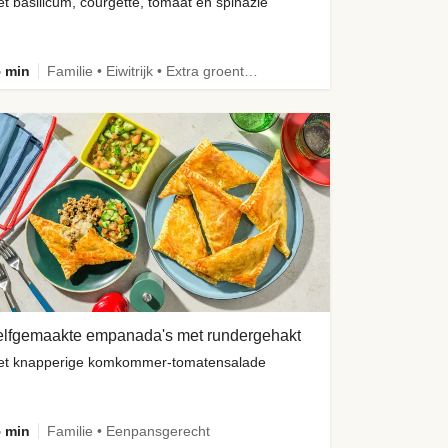
t basilicum, courgette, tomaat en spinazie
 min
Familie • Eiwitrijk • Extra groente • Verbeterd ingrediënt
elfgemaakte empanada's met rundergehakt
t knapperige komkommer-tomatensalade
 min
Familie • Eenpansgerecht