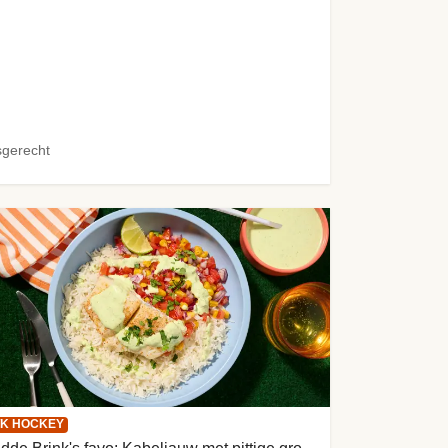
sgerecht
K HOCKEY