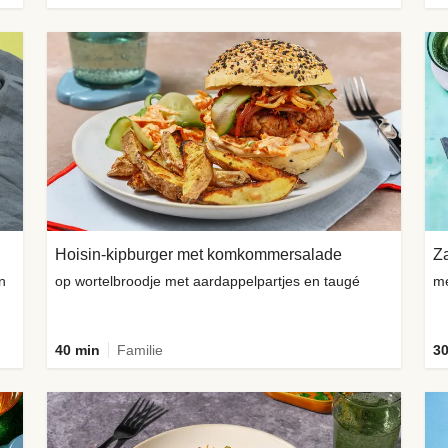
Hoisin-kipburger met komkommersalade
Za
n
op wortelbroodje met aardappelpartjes en taugé
me
40 min
Familie
30