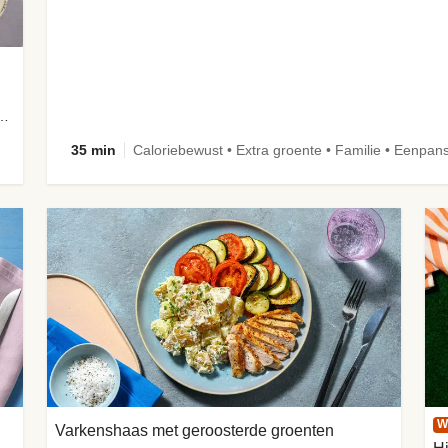
aus met snelle ingelegde komkommer
35 min
Caloriebewust • Extra groente • Familie • Eenpan
W
Varkenshaas met geroosterde groenten