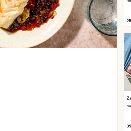
me
25
Z
me
35