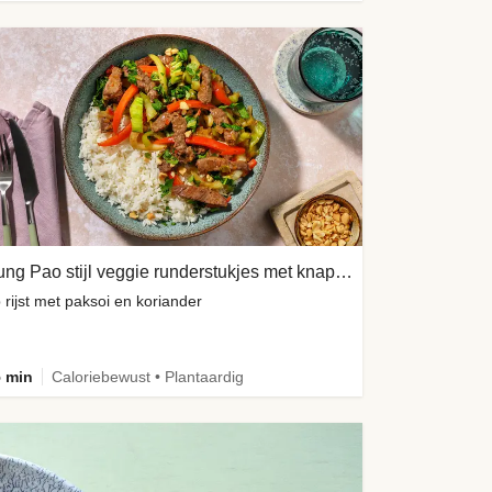
Kung Pao stijl veggie runderstukjes met knapperige pinda's
 rijst met paksoi en koriander
 min
Caloriebewust • Plantaardig