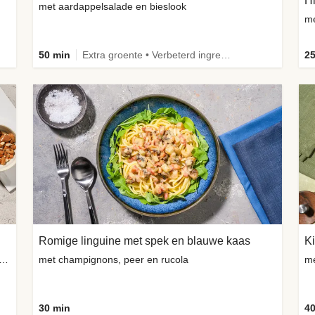
met aardappelsalade en bieslook
me
50 min
Extra groente • Verbeterd ingrediënt
25
Romige linguine met spek en blauwe kaas
Ki
ng-geitenkaasbolletjes, amandelen en verse kruiden
met champignons, peer en rucola
me
30 min
40