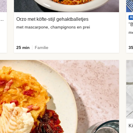
A
 in bladerdeeg met gekaramelliseerde ui
Orzo met köfte-stijl gehaktballetjes
"
met mascarpone, champignons en prei
me
25 min
Familie
35
Ki