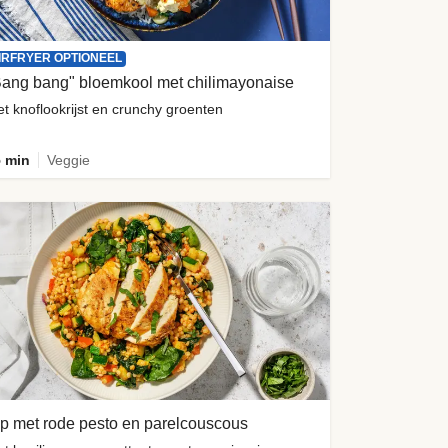
IRFRYER OPTIONEEL
Bang bang" bloemkool met chilimayonaise
t knoflookrijst en crunchy groenten
 min
Veggie
p met rode pesto en parelcouscous