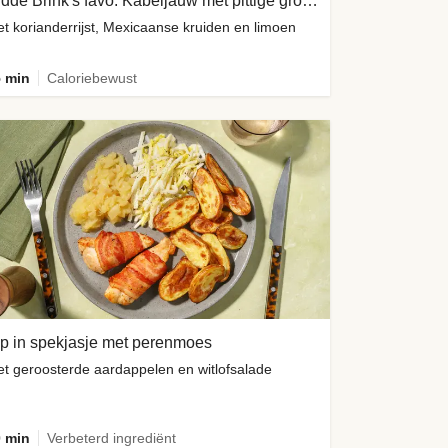
Hidde Brink's favo: Kabeljauw met pittige groene yoghurtsaus
t korianderrijst, Mexicaanse kruiden en limoen
 min
Caloriebewust
p in spekjasje met perenmoes
t geroosterde aardappelen en witlofsalade
 min
Verbeterd ingrediënt