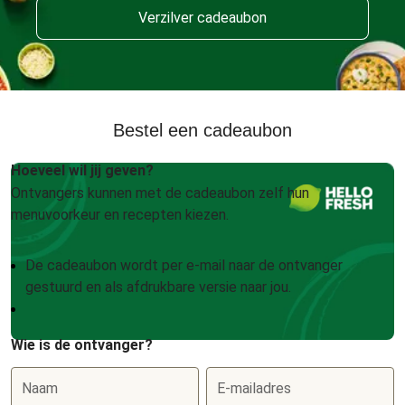
Verzilver cadeaubon
Bestel een cadeaubon
Hoeveel wil jij geven?
Ontvangers kunnen met de cadeaubon zelf hun
menuvoorkeur en recepten kiezen.
De cadeaubon wordt per e-mail naar de ontvanger
gestuurd en als afdrukbare versie naar jou.
Wie is de ontvanger?
Naam
E-mailadres