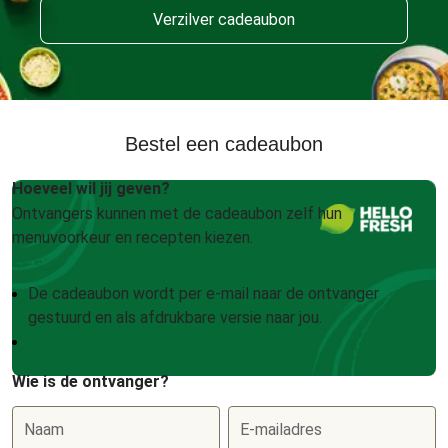
Verzilver cadeaubon
Bestel een cadeaubon
Hoeveel wil jij geven?
Ontvangers kunnen met de cadeaubon zelf hun
menuvoorkeur en recepten kiezen.
De cadeaubon wordt per e-mail naar de ontvanger
gestuurd en als afdrukbare versie naar jou.
Wie is de ontvanger?
Naam
E-mailadres