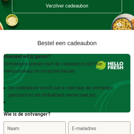
Verzilver cadeaubon
Bestel een cadeaubon
Hoeveel wil jij geven?
Ontvangers kunnen met de cadeaubon zelf hun
menuvoorkeur en recepten kiezen.
De cadeaubon wordt per e-mail naar de ontvanger
gestuurd en als afdrukbare versie naar jou.
Wie is de ontvanger?
Naam
E-mailadres