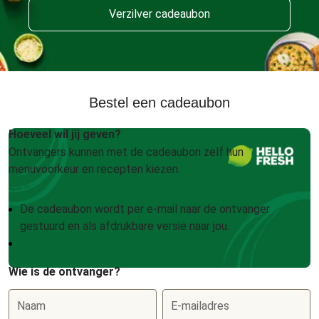
Verzilver cadeaubon
Bestel een cadeaubon
Hoeveel wil jij geven?
Ontvangers kunnen met de cadeaubon zelf hun
menuvoorkeur en recepten kiezen.
De cadeaubon wordt per e-mail naar de ontvanger
gestuurd en als afdrukbare versie naar jou.
Wie is de ontvanger?
Naam
E-mailadres