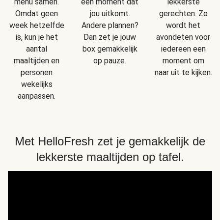
menu samen.
een moment dat
lekkerste
Omdat geen
jou uitkomt.
gerechten. Zo
week hetzelfde
Andere plannen?
wordt het
is, kun je het
Dan zet je jouw
avondeten voor
aantal
box gemakkelijk
iedereen een
maaltijden en
op pauze.
moment om
personen
naar uit te kijken.
wekelijks
aanpassen.
Met HelloFresh zet je gemakkelijk de
lekkerste maaltijden op tafel.