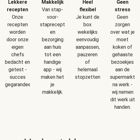
Makkelijk
Geen
Lekkere
Heel
Van stap-
stress
recepten
flexibel
voor-
Geen
Onze
Je kunt de
staprecepten
zorgen
recepten
box
en
over wat je
worden
wekelijks
bezorging
moet
door onze
eenvoudig
aan huis
koken of
eigen
aanpassen,
tot een
gehaaste
chefs
pauzeren
handige
bezoekjes
bedacht en
of
app - wij
aan de
getest -
helemaal
maken het
supermarkt
succes
stopzetten.
je
na werk -
gegarandeerd!
makkelijk.
wij nemen
dit werk uit
handen.