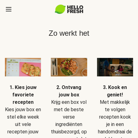
Zo werkt het
1. Kies jouw
2. Ontvang
3. Kook en
favoriete
jouw box
geniet!
recepten
Krijg een box vol
Met makkelijk
Kies jouw box en
met de beste
te volgen
stel elke week
verse
recepten kook
uit vele
ingrediënten
je in een
recepten jouw
thuisbezorgd, op
handomdraai de