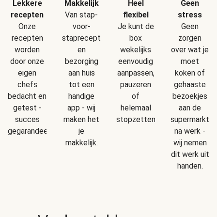
Makkelijk
Geen
Lekkere
Heel
Van stap-
stress
recepten
flexibel
voor-
Geen
Onze
Je kunt de
staprecepten
zorgen
recepten
box
en
over wat je
worden
wekelijks
bezorging
moet
door onze
eenvoudig
aan huis
koken of
eigen
aanpassen,
tot een
gehaaste
chefs
pauzeren
handige
bezoekjes
bedacht en
of
app - wij
aan de
getest -
helemaal
maken het
supermarkt
succes
stopzetten.
je
na werk -
gegarandeerd!
makkelijk.
wij nemen
dit werk uit
handen.