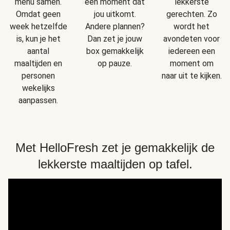
menu samen.
een moment dat
lekkerste
Omdat geen
jou uitkomt.
gerechten. Zo
week hetzelfde
Andere plannen?
wordt het
is, kun je het
Dan zet je jouw
avondeten voor
aantal
box gemakkelijk
iedereen een
maaltijden en
op pauze.
moment om
personen
naar uit te kijken.
wekelijks
aanpassen.
Met HelloFresh zet je gemakkelijk de
lekkerste maaltijden op tafel.