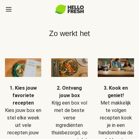
Zo werkt het
1. Kies jouw
2. Ontvang
3. Kook en
favoriete
jouw box
geniet!
recepten
Krijg een box vol
Met makkelijk
Kies jouw box en
met de beste
te volgen
stel elke week
verse
recepten kook
uit vele
ingrediënten
je in een
recepten jouw
thuisbezorgd, op
handomdraai de