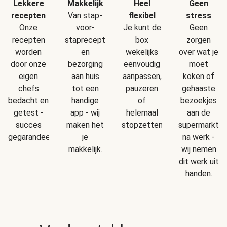
Makkelijk
Geen
Lekkere
Heel
Van stap-
stress
recepten
flexibel
voor-
Geen
Onze
Je kunt de
staprecepten
zorgen
recepten
box
en
over wat je
worden
wekelijks
bezorging
moet
door onze
eenvoudig
aan huis
koken of
eigen
aanpassen,
tot een
gehaaste
chefs
pauzeren
handige
bezoekjes
bedacht en
of
app - wij
aan de
getest -
helemaal
maken het
supermarkt
succes
stopzetten.
je
na werk -
gegarandeerd!
makkelijk.
wij nemen
dit werk uit
handen.