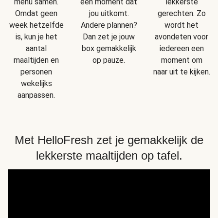
menu samen.
een moment dat
lekkerste
Omdat geen
jou uitkomt.
gerechten. Zo
week hetzelfde
Andere plannen?
wordt het
is, kun je het
Dan zet je jouw
avondeten voor
aantal
box gemakkelijk
iedereen een
maaltijden en
op pauze.
moment om
personen
naar uit te kijken.
wekelijks
aanpassen.
Met HelloFresh zet je gemakkelijk de
lekkerste maaltijden op tafel.