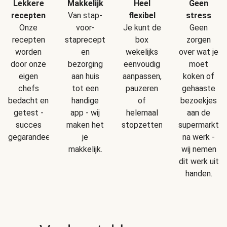
Makkelijk
Geen
Lekkere
Heel
Van stap-
stress
recepten
flexibel
voor-
Geen
Onze
Je kunt de
staprecepten
zorgen
recepten
box
en
over wat je
worden
wekelijks
bezorging
moet
door onze
eenvoudig
aan huis
koken of
eigen
aanpassen,
tot een
gehaaste
chefs
pauzeren
handige
bezoekjes
bedacht en
of
app - wij
aan de
getest -
helemaal
maken het
supermarkt
succes
stopzetten.
je
na werk -
gegarandeerd!
makkelijk.
wij nemen
dit werk uit
handen.