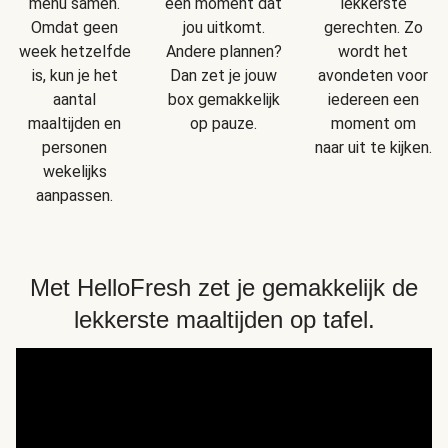
menu samen.
een moment dat
lekkerste
Omdat geen
jou uitkomt.
gerechten. Zo
week hetzelfde
Andere plannen?
wordt het
is, kun je het
Dan zet je jouw
avondeten voor
aantal
box gemakkelijk
iedereen een
maaltijden en
op pauze.
moment om
personen
naar uit te kijken.
wekelijks
aanpassen.
Met HelloFresh zet je gemakkelijk de
lekkerste maaltijden op tafel.