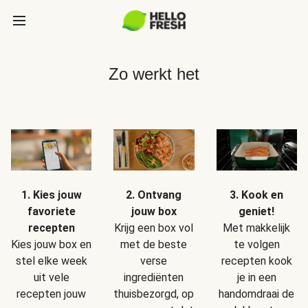
Zo werkt het
1. Kies jouw
2. Ontvang
3. Kook en
favoriete
jouw box
geniet!
recepten
Krijg een box vol
Met makkelijk
Kies jouw box en
met de beste
te volgen
stel elke week
verse
recepten kook
uit vele
ingrediënten
je in een
recepten jouw
thuisbezorgd, op
handomdraai de