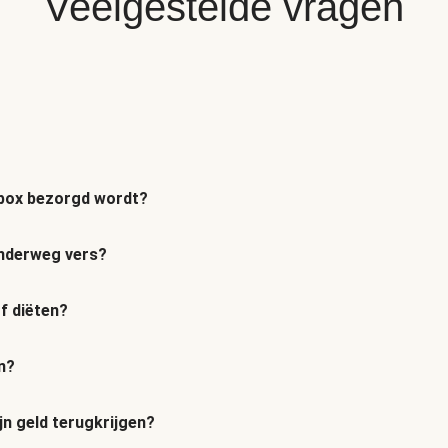
Veelgestelde vragen
n box bezorgd wordt?
 onderweg vers?
of diëten?
n?
jn geld terugkrijgen?