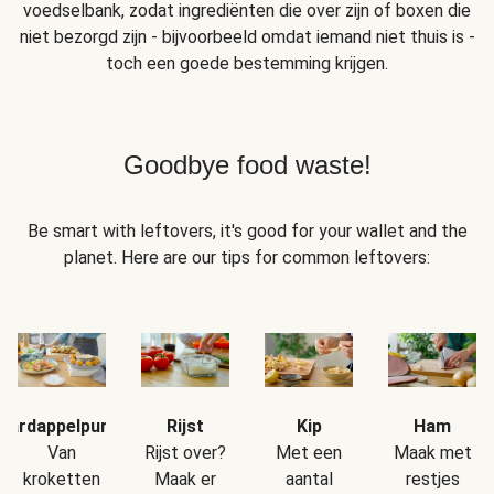
voedselbank, zodat ingrediënten die over zijn of boxen die
niet bezorgd zijn - bijvoorbeeld omdat iemand niet thuis is -
toch een goede bestemming krijgen.
Goodbye food waste!
Be smart with leftovers, it's good for your wallet and the
planet. Here are our tips for common leftovers:
Aardappelpuree
Rijst
Kip
Ham
Van
Rijst over?
Met een
Maak met
kroketten
Maak er
aantal
restjes