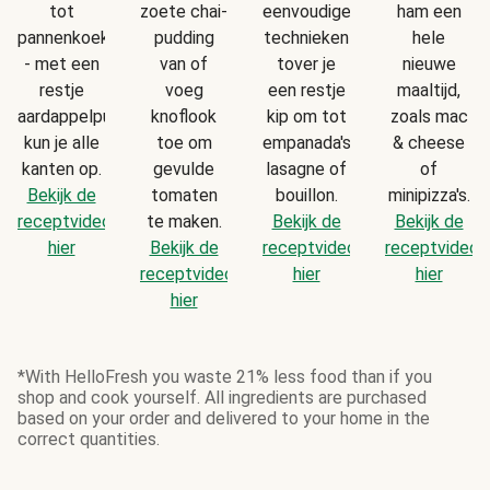
tot
zoete chai-
eenvoudige
ham een
pannenkoekjes
pudding
technieken
hele
- met een
van of
tover je
nieuwe
restje
voeg
een restje
maaltijd,
aardappelpuree
knoflook
kip om tot
zoals mac
kun je alle
toe om
empanada's,
& cheese
kanten op.
gevulde
lasagne of
of
Bekijk de
tomaten
bouillon.
minipizza's.
receptvideo
te maken.
Bekijk de
Bekijk de
hier
Bekijk de
receptvideo
receptvideo
receptvideo
hier
hier
hier
*With HelloFresh you waste 21% less food than if you
shop and cook yourself. All ingredients are purchased
based on your order and delivered to your home in the
correct quantities.