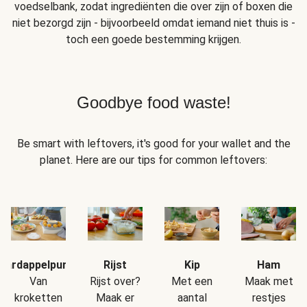
voedselbank, zodat ingrediënten die over zijn of boxen die
niet bezorgd zijn - bijvoorbeeld omdat iemand niet thuis is -
toch een goede bestemming krijgen.
Goodbye food waste!
Be smart with leftovers, it's good for your wallet and the
planet. Here are our tips for common leftovers:
Aardappelpuree
Rijst
Kip
Ham
Van
Rijst over?
Met een
Maak met
kroketten
Maak er
aantal
restjes