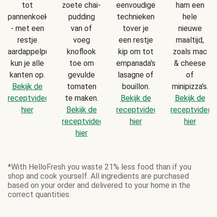
tot
zoete chai-
eenvoudige
ham een
pannenkoekjes
pudding
technieken
hele
- met een
van of
tover je
nieuwe
restje
voeg
een restje
maaltijd,
aardappelpuree
knoflook
kip om tot
zoals mac
kun je alle
toe om
empanada's,
& cheese
kanten op.
gevulde
lasagne of
of
Bekijk de
tomaten
bouillon.
minipizza's.
receptvideo
te maken.
Bekijk de
Bekijk de
hier
Bekijk de
receptvideo
receptvideo
receptvideo
hier
hier
hier
*With HelloFresh you waste 21% less food than if you
shop and cook yourself. All ingredients are purchased
based on your order and delivered to your home in the
correct quantities.