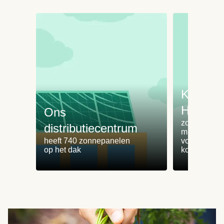
Koken 
HelloFr
Ons
zorgt voor 
distributiecentrum
minder
heeft 740 zonnepanelen
voedselvers
op het dak
koken zonde