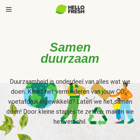
Samen
duurzaam
Duurzaamheid is onderdeel van alles wat we
doen. Klinkt het verminderen van jouw CO₂-
voetafdruk ingewikkeld? Laten we het samen
doen! Door kleine stapjes te zetten, maken we
het verschil.