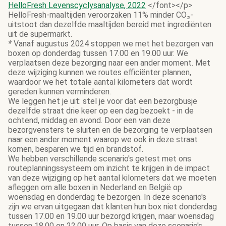
HelloFresh Levenscyclysanalyse, 2022
</font></p>
HelloFresh-maaltijden veroorzaken 11% minder CO₂-
uitstoot dan dezelfde maaltijden bereid met ingrediënten
uit de supermarkt.
*
Vanaf augustus 2024 stoppen we met het bezorgen van
boxen op donderdag tussen 17.00 en 19.00 uur. We
verplaatsen deze bezorging naar een ander moment. Met
deze wijziging kunnen we routes efficiënter plannen,
waardoor we het totale aantal kilometers dat wordt
gereden kunnen verminderen.
We leggen het je uit: stel je voor dat een bezorgbusje
dezelfde straat drie keer op een dag bezoekt - in de
ochtend, middag en avond. Door een van deze
bezorgvensters te sluiten en de bezorging te verplaatsen
naar een ander moment waarop we ook in deze straat
komen, besparen we tijd en brandstof.
We hebben verschillende scenario's getest met ons
routeplanningssysteem om inzicht te krijgen in de impact
van deze wijziging op het aantal kilometers dat we moeten
afleggen om alle boxen in Nederland en België op
woensdag en donderdag te bezorgen. In deze scenario's
zijn we ervan uitgegaan dat klanten hun box niet donderdag
tussen 17.00 en 19.00 uur bezorgd krijgen, maar woensdag
tussen 18.00 en 22.00 uur. Op basis van deze scenario's