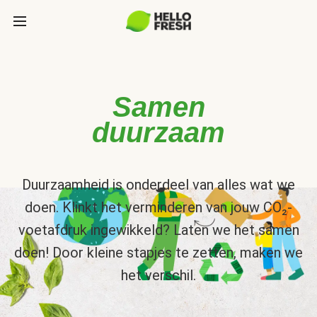
Samen
duurzaam
Duurzaamheid is onderdeel van alles wat we
doen. Klinkt het verminderen van jouw CO₂-
voetafdruk ingewikkeld? Laten we het samen
doen! Door kleine stapjes te zetten, maken we
het verschil.