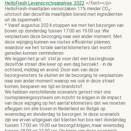
HelloFresh Levenscyclysanalyse, 2022
</font></p>
HelloFresh-maaltijden veroorzaken 11% minder CO₂-
uitstoot dan dezelfde maaltijden bereid met ingrediënten
uit de supermarkt.
*
Vanaf augustus 2024 stoppen we met het bezorgen van
boxen op donderdag tussen 17.00 en 19.00 uur. We
verplaatsen deze bezorging naar een ander moment. Met
deze wijziging kunnen we routes efficiënter plannen,
waardoor we het totale aantal kilometers dat wordt
gereden kunnen verminderen.
We leggen het je uit: stel je voor dat een bezorgbusje
dezelfde straat drie keer op een dag bezoekt - in de
ochtend, middag en avond. Door een van deze
bezorgvensters te sluiten en de bezorging te verplaatsen
naar een ander moment waarop we ook in deze straat
komen, besparen we tijd en brandstof.
We hebben verschillende scenario's getest met ons
routeplanningssysteem om inzicht te krijgen in de impact
van deze wijziging op het aantal kilometers dat we moeten
afleggen om alle boxen in Nederland en België op
woensdag en donderdag te bezorgen. In deze scenario's
zijn we ervan uitgegaan dat klanten hun box niet donderdag
tussen 17.00 en 19.00 uur bezorgd krijgen, maar woensdag
tussen 18.00 en 22.00 uur. Op basis van deze scenario's