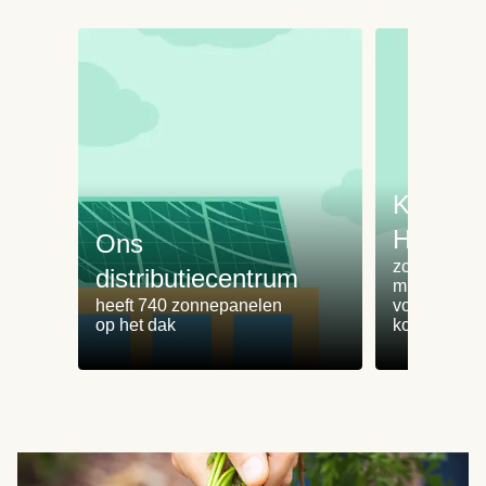
Koken 
HelloFr
Ons
zorgt voor 
distributiecentrum
minder
heeft 740 zonnepanelen
voedselvers
op het dak
koken zonde