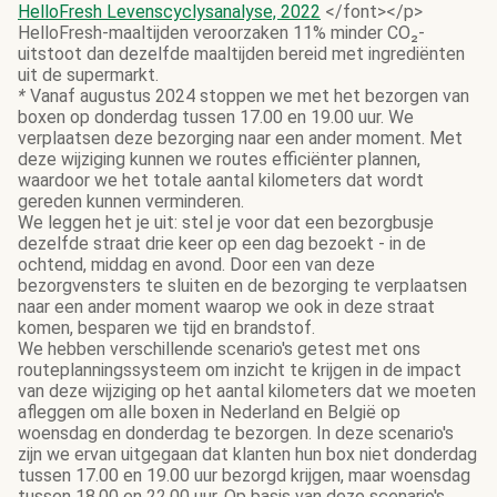
HelloFresh Levenscyclysanalyse, 2022
</font></p>
HelloFresh-maaltijden veroorzaken 11% minder CO₂-
uitstoot dan dezelfde maaltijden bereid met ingrediënten
uit de supermarkt.
*
Vanaf augustus 2024 stoppen we met het bezorgen van
boxen op donderdag tussen 17.00 en 19.00 uur. We
verplaatsen deze bezorging naar een ander moment. Met
deze wijziging kunnen we routes efficiënter plannen,
waardoor we het totale aantal kilometers dat wordt
gereden kunnen verminderen.
We leggen het je uit: stel je voor dat een bezorgbusje
dezelfde straat drie keer op een dag bezoekt - in de
ochtend, middag en avond. Door een van deze
bezorgvensters te sluiten en de bezorging te verplaatsen
naar een ander moment waarop we ook in deze straat
komen, besparen we tijd en brandstof.
We hebben verschillende scenario's getest met ons
routeplanningssysteem om inzicht te krijgen in de impact
van deze wijziging op het aantal kilometers dat we moeten
afleggen om alle boxen in Nederland en België op
woensdag en donderdag te bezorgen. In deze scenario's
zijn we ervan uitgegaan dat klanten hun box niet donderdag
tussen 17.00 en 19.00 uur bezorgd krijgen, maar woensdag
tussen 18.00 en 22.00 uur. Op basis van deze scenario's