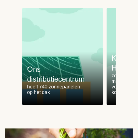
Koken 
HelloFr
Ons
zorgt voor 
distributiecentrum
minder
heeft 740 zonnepanelen
voedselvers
op het dak
koken zonde