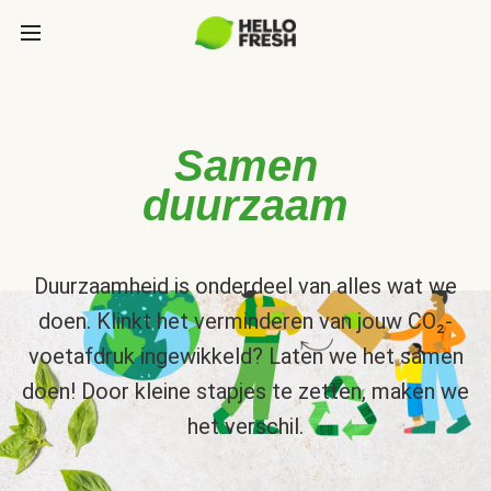
Samen
duurzaam
Duurzaamheid is onderdeel van alles wat we
doen. Klinkt het verminderen van jouw CO₂-
voetafdruk ingewikkeld? Laten we het samen
doen! Door kleine stapjes te zetten, maken we
het verschil.