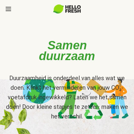
Samen
duurzaam
Duurzaamheid is onderdeel van alles wat we
doen. Klinkt het verminderen van jouw CO₂-
voetafdruk ingewikkeld? Laten we het samen
doen! Door kleine stapjes te zetten, maken we
het verschil.