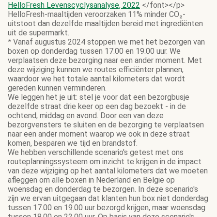
HelloFresh Levenscyclysanalyse, 2022
</font></p>
HelloFresh-maaltijden veroorzaken 11% minder CO₂-
uitstoot dan dezelfde maaltijden bereid met ingrediënten
uit de supermarkt.
*
Vanaf augustus 2024 stoppen we met het bezorgen van
boxen op donderdag tussen 17.00 en 19.00 uur. We
verplaatsen deze bezorging naar een ander moment. Met
deze wijziging kunnen we routes efficiënter plannen,
waardoor we het totale aantal kilometers dat wordt
gereden kunnen verminderen.
We leggen het je uit: stel je voor dat een bezorgbusje
dezelfde straat drie keer op een dag bezoekt - in de
ochtend, middag en avond. Door een van deze
bezorgvensters te sluiten en de bezorging te verplaatsen
naar een ander moment waarop we ook in deze straat
komen, besparen we tijd en brandstof.
We hebben verschillende scenario's getest met ons
routeplanningssysteem om inzicht te krijgen in de impact
van deze wijziging op het aantal kilometers dat we moeten
afleggen om alle boxen in Nederland en België op
woensdag en donderdag te bezorgen. In deze scenario's
zijn we ervan uitgegaan dat klanten hun box niet donderdag
tussen 17.00 en 19.00 uur bezorgd krijgen, maar woensdag
tussen 18.00 en 22.00 uur. Op basis van deze scenario's