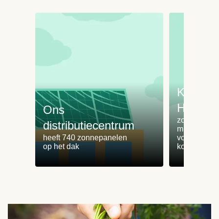
Koken 
HelloFr
Ons
zorgt voor 
distributiecentrum
minder
heeft 740 zonnepanelen
voedselvers
op het dak
koken zonde