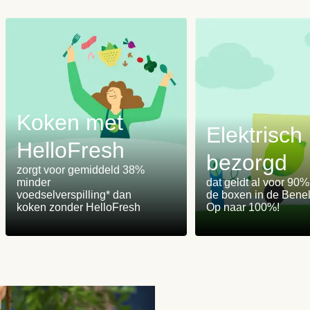
Koken met
Elektrisch
HelloFresh
bezorgd
m
zorgt voor gemiddeld 38%
minder
dat geldt al voor 90
voedselverspilling* dan
de boxen in de Benel
koken zonder HelloFresh
Op naar 100%!