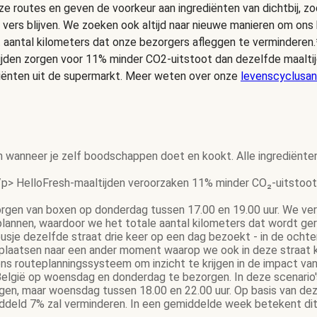
e routes en geven de voorkeur aan ingrediënten van dichtbij, zo
 vers blijven. We zoeken ook altijd naar nieuwe manieren om on
t aantal kilometers dat onze bezorgers afleggen te verminderen.
ijden zorgen voor 11% minder CO2-uitstoot dan dezelfde maalt
iënten uit de supermarkt. Meer weten over onze
levenscyclusan
n wanneer je zelf boodschappen doet en kookt. Alle ingrediënte
p> HelloFresh-maaltijden veroorzaken 11% minder CO₂-uitstoot 
gen van boxen op donderdag tussen 17.00 en 19.00 uur. We ver
 plannen, waardoor we het totale aantal kilometers dat wordt g
gbusje dezelfde straat drie keer op een dag bezoekt - in de och
rplaatsen naar een ander moment waarop we ook in deze straat 
s routeplanningssysteem om inzicht te krijgen in de impact van
elgië op woensdag en donderdag te bezorgen. In deze scenario's 
gen, maar woensdag tussen 18.00 en 22.00 uur. Op basis van dez
eld 7% zal verminderen. In een gemiddelde week betekent dit