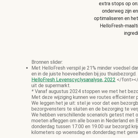
extra stops op onz
onderweg zijn en
optimaliseren en he
HelloFresh-maalt
ingred
Bronnen slider:
Met HelloFresh verspil je 21% minder voedsel da
en in de juiste hoeveelheden bij jou thuisbezorgd.
HelloFresh Levenscyclysanalyse, 2022
</font></
uit de supermarkt.
*
Vanaf augustus 2024 stoppen we met het bezor
Met deze wijziging kunnen we routes efficiënter
We leggen het je uit: stel je voor dat een bezor
bezorgvensters te sluiten en de bezorging te ve
We hebben verschillende scenario's getest met on
moeten afleggen om alle boxen in Nederland en B
donderdag tussen 17.00 en 19.00 uur bezorgd krij
kilometers op woensdag en donderdag met gemidd