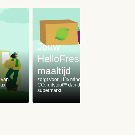
Jouw
HelloFresh-
maaltijd
Onz
% van
zorgt voor 11% minder
worden
ux.
CO₂-uitstoot** dan de
100% 
supermarkt
winden