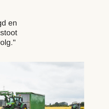
gd en
tstoot
olg."