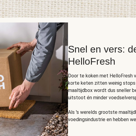
Snel en vers: d
HelloFresh
Door te koken met HelloFresh v
korte keten zitten weinig stops
maaltijdbox wordt dus sneller b
uitstoot én minder voedselverspi
Als 's werelds grootste maaltijd
voedingsindustrie en hebben we