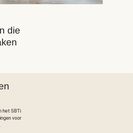
n die
aken
en
n het SBTi
lingen voor
.