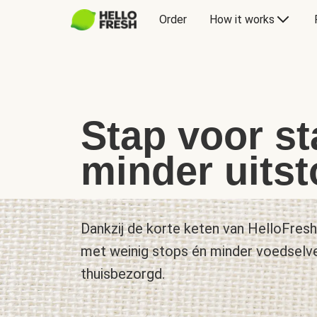
Order
How it works
Stap voor st
minder uitst
Dankzij de korte keten van HelloFres
met weinig stops én minder voedselvers
thuisbezorgd.