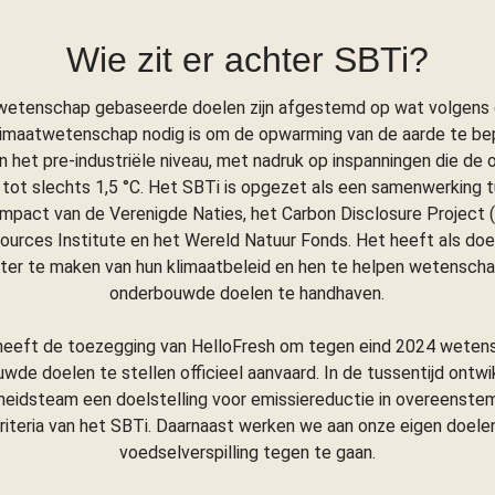
Wie zit er achter SBTi?
wetenschap gebaseerde doelen zijn afgestemd op wat volgens
limaatwetenschap nodig is om de opwarming van de aarde te be
n het pre-industriële niveau, met nadruk op inspanningen die de
tot slechts 1,5 °C. Het SBTi is opgezet als een samenwerking 
mpact van de Verenigde Naties, het Carbon Disclosure Project 
ources Institute en het Wereld Natuur Fonds. Het heeft als doel
er te maken van hun klimaatbeleid en hen te helpen wetenscha
onderbouwde doelen te handhaven.
heeft de toezegging van HelloFresh om tegen eind 2024 wetens
wde doelen te stellen officieel aanvaard. In de tussentijd ontwi
eidsteam een doelstelling voor emissiereductie in overeenst
riteria van het SBTi. Daarnaast werken we aan onze eigen doel
voedselverspilling tegen te gaan.