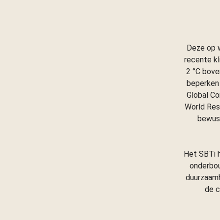
Deze op 
recente k
2 °C bove
beperken 
Global Co
World Res
bewust
Het SBTi 
onderbou
duurzaamh
de c