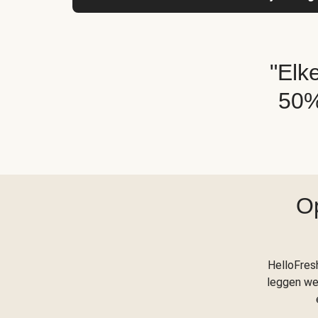
"Elk
50%
O
HelloFres
leggen we 