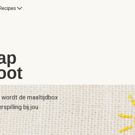
Recipes
ap
oot
h wordt de maaltijdbox
pilling bij jou