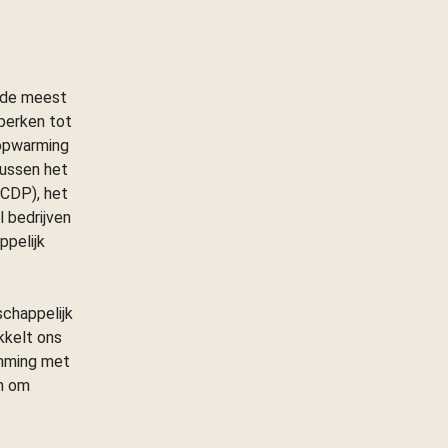
 de meest
perken tot
 opwarming
tussen het
(CDP), het
 bedrijven
ppelijk
chappelijk
kkelt ons
emming met
en om