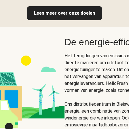
Lees meer over onze doelen
De energie-effi
Het terugdringen van emissies i
directe manieren om uitstoot te
energiezuiniger te maken. Dit o
het vervangen van apparatuur to
energieleveranciers. HelloFresh
vormen van energie, zoals zonne
Ons distributiecentrum in Bleis
energie; een combinatie van zo
windenergie die we inkopen. Ook
emissievrije maaltijdboxbezorgi