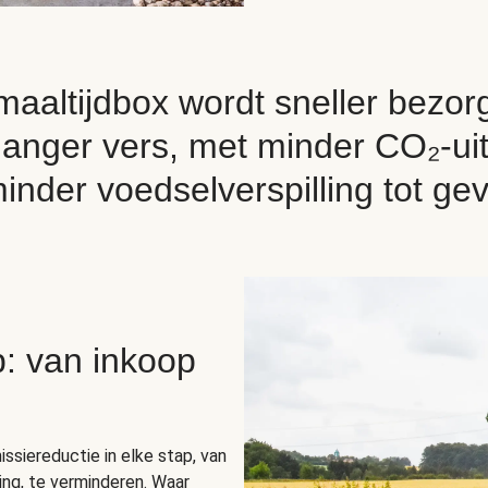
maaltijdbox wordt sneller bezor
t langer vers, met minder CO₂-ui
inder voedselverspilling tot gev
p: van inkoop
siereductie in elke stap, van
ing, te verminderen. Waar