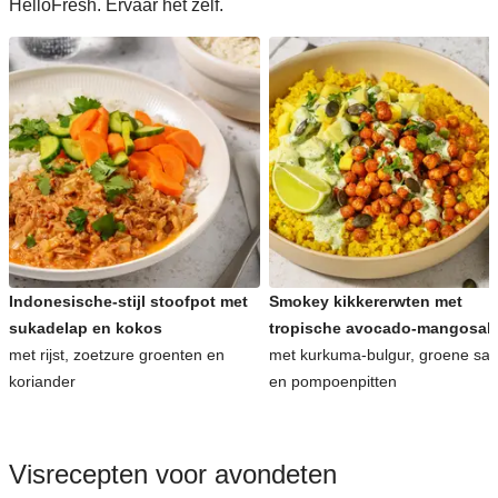
HelloFresh. Ervaar het zelf.
Indonesische-stijl stoofpot met
Smokey kikkererwten met
sukadelap en kokos
tropische avocado-mangosal
met rijst, zoetzure groenten en
met kurkuma-bulgur, groene sa
koriander
en pompoenpitten
Visrecepten voor avondeten