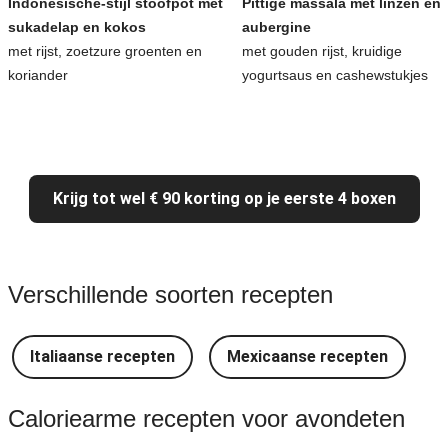
Indonesische-stijl stoofpot met
Pittige massala met linzen en
sukadelap en kokos
aubergine
met rijst, zoetzure groenten en
met gouden rijst, kruidige
koriander
yogurtsaus en cashewstukjes
Krijg tot wel € 90 korting op je eerste 4 boxen
Verschillende soorten recepten
Italiaanse recepten
Mexicaanse recepten
Caloriearme recepten voor avondeten