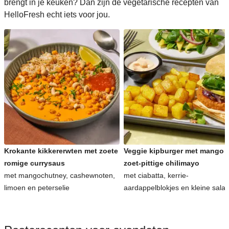
brengt in je keuken? Dan zijn de vegetarische recepten van
HelloFresh echt iets voor jou.
Krokante kikkererwten met zoete
Veggie kipburger met mango 
romige currysaus
zoet-pittige chilimayo
met mangochutney, cashewnoten,
met ciabatta, kerrie-
limoen en peterselie
aardappelblokjes en kleine sala