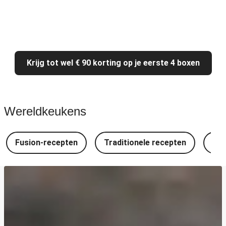
Krijg tot wel € 90 korting op je eerste 4 boxen
Wereldkeukens
Fusion-recepten
Traditionele recepten
Spa