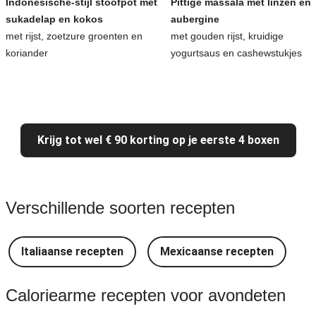
Indonesische-stijl stoofpot met
Pittige massala met linzen en
sukadelap en kokos
aubergine
met rijst, zoetzure groenten en
met gouden rijst, kruidige
koriander
yogurtsaus en cashewstukjes
Krijg tot wel € 90 korting op je eerste 4 boxen
Verschillende soorten recepten
Italiaanse recepten
Mexicaanse recepten
Caloriearme recepten voor avondeten