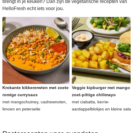
brengt in je keuken? Dan zijn de vegetarische recepten van
HelloFresh echt iets voor jou.
Krokante kikkererwten met zoete
Veggie kipburger met mango 
romige currysaus
zoet-pittige chilimayo
met mangochutney, cashewnoten,
met ciabatta, kerrie-
limoen en peterselie
aardappelblokjes en kleine sala