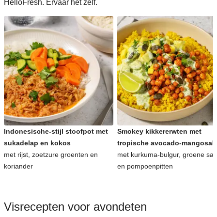
HelloFresh. Ervaar het zelf.
Indonesische-stijl stoofpot met
Smokey kikkererwten met
sukadelap en kokos
tropische avocado-mangosal
met rijst, zoetzure groenten en
met kurkuma-bulgur, groene sa
koriander
en pompoenpitten
Visrecepten voor avondeten