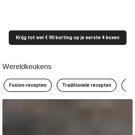
Krijg tot wel € 90 korting op je eerste 4 boxen
Wereldkeukens
Fusion-recepten
Traditionele recepten
Spa