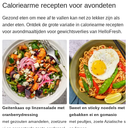
Caloriearme recepten voor avondeten
Gezond eten om mee af te vallen kan net zo lekker zijn als
ander eten. Ontdek de grote variatie in caloriearme recepten
voor avondmaaltijden voor gewichtsverlies van HelloFresh.
Geitenkaas op linzensalade met
Sweet en sticky noedels met
cranberrydressing
gebakken ei en gomasio
met gezouten amandelen, zoetzure
met peultjes, zoete Aziatische s