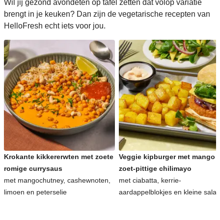
Wil jij gezond avondeten op tafel zetten dat volop variatie
brengt in je keuken? Dan zijn de vegetarische recepten van
HelloFresh echt iets voor jou.
Krokante kikkererwten met zoete
Veggie kipburger met mango 
romige currysaus
zoet-pittige chilimayo
met mangochutney, cashewnoten,
met ciabatta, kerrie-
limoen en peterselie
aardappelblokjes en kleine sala