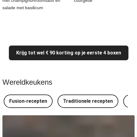
met champignonroomsaus en
courgette
salade met basilicum
Krijg tot wel € 90 korting op je eerste 4 boxen
Wereldkeukens
Fusion-recepten
Traditionele recepten
Spa