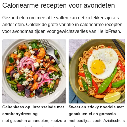
Caloriearme recepten voor avondeten
Gezond eten om mee af te vallen kan net zo lekker zijn als
ander eten. Ontdek de grote variatie in caloriearme recepten
voor avondmaaltijden voor gewichtsverlies van HelloFresh.
Geitenkaas op linzensalade met
Sweet en sticky noedels met
cranberrydressing
gebakken ei en gomasio
met gezouten amandelen, zoetzure
met peultjes, zoete Aziatische s