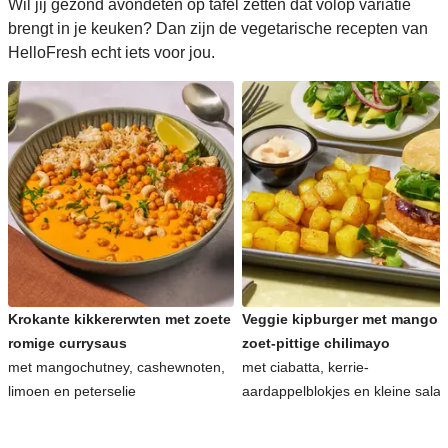
Wil jij gezond avondeten op tafel zetten dat volop variatie
brengt in je keuken? Dan zijn de vegetarische recepten van
HelloFresh echt iets voor jou.
Krokante kikkererwten met zoete
Veggie kipburger met mango 
romige currysaus
zoet-pittige chilimayo
met mangochutney, cashewnoten,
met ciabatta, kerrie-
limoen en peterselie
aardappelblokjes en kleine sala