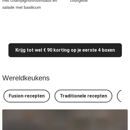
met champignonroomsaus en
courgette
salade met basilicum
Krijg tot wel € 90 korting op je eerste 4 boxen
Wereldkeukens
Fusion-recepten
Traditionele recepten
Spa