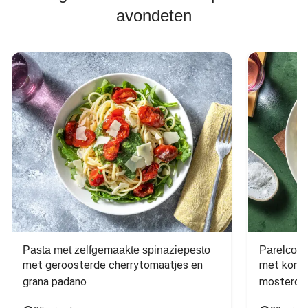
avondeten
Pasta met zelfgemaakte spinaziepesto
Parelcous
met geroosterde cherrytomaatjes en 
met komko
grana padano
mosterdd