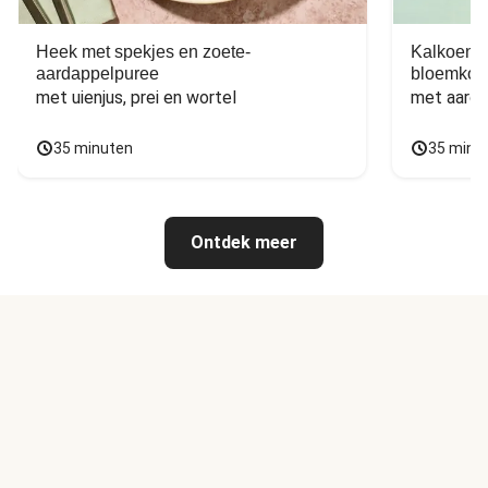
Heek met spekjes en zoete-
Kalkoen m
aardappelpuree
bloemkoo
met uienjus, prei en wortel
met aarda
35 minuten
35 minu
Ontdek meer