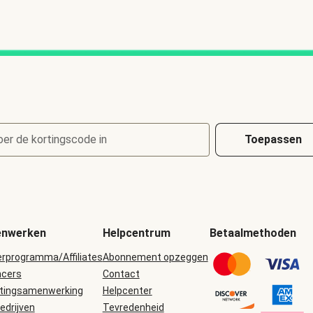
oer de kortingscode in
Toepassen
nwerken
Helpcentrum
Betaalmethoden
erprogramma/Affiliates
Abonnement opzeggen
ncers
Contact
tingsamenwerking
Helpcenter
edrijven
Tevredenheid