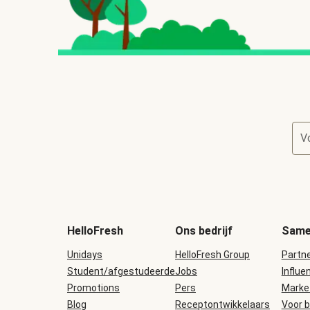
V
HelloFresh
Ons bedrijf
Same
Unidays
HelloFresh Group
Partn
Student/afgestudeerde
Jobs
Influe
Promotions
Pers
Marke
Blog
Receptontwikkelaars
Voor b