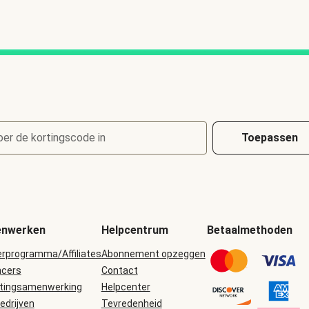
oer de kortingscode in
Toepassen
nwerken
Helpcentrum
Betaalmethoden
erprogramma/Affiliates
Abonnement opzeggen
ncers
Contact
tingsamenwerking
Helpcenter
edrijven
Tevredenheid