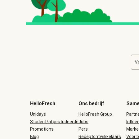
V
HelloFresh
Ons bedrijf
Same
Unidays
HelloFresh Group
Partn
Student/afgestudeerde
Jobs
Influe
Promotions
Pers
Marke
Blog
Receptontwikkelaars
Voor b