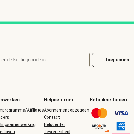
oer de kortingscode in
Toepassen
nwerken
Helpcentrum
Betaalmethoden
erprogramma/Affiliates
Abonnement opzeggen
ncers
Contact
tingsamenwerking
Helpcenter
edrijven
Tevredenheid