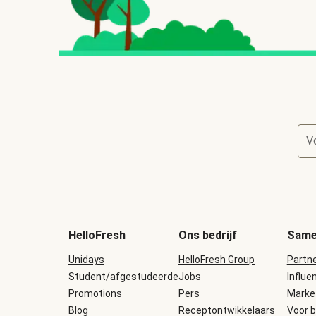
V
HelloFresh
Ons bedrijf
Same
Unidays
HelloFresh Group
Partn
Student/afgestudeerde
Jobs
Influe
Promotions
Pers
Marke
Blog
Receptontwikkelaars
Voor b