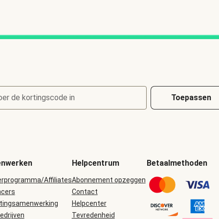
oer de kortingscode in
Toepassen
nwerken
Helpcentrum
Betaalmethoden
erprogramma/Affiliates
Abonnement opzeggen
ncers
Contact
tingsamenwerking
Helpcenter
edrijven
Tevredenheid