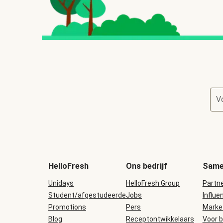
V
HelloFresh
Ons bedrijf
Same
Unidays
HelloFresh Group
Partn
Student/afgestudeerde
Jobs
Influe
Promotions
Pers
Marke
Blog
Receptontwikkelaars
Voor b