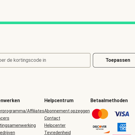
oer de kortingscode in
Toepassen
nwerken
Helpcentrum
Betaalmethoden
erprogramma/Affiliates
Abonnement opzeggen
ncers
Contact
tingsamenwerking
Helpcenter
edrijven
Tevredenheid