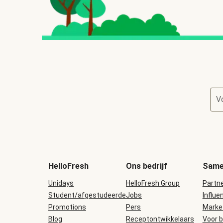
V
HelloFresh
Ons bedrijf
Same
Unidays
HelloFresh Group
Partn
Student/afgestudeerde
Jobs
Influe
Promotions
Pers
Marke
Blog
Receptontwikkelaars
Voor b