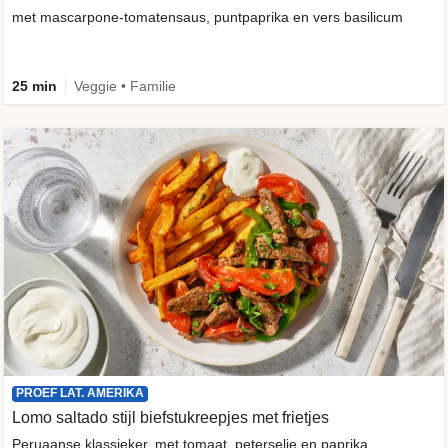
met mascarpone-tomatensaus, puntpaprika en vers basilicum
25 min
Veggie • Familie
PROEF LAT. AMERIKA
Lomo saltado stijl biefstukreepjes met frietjes
Peruaanse klassieker, met tomaat, peterselie en paprika