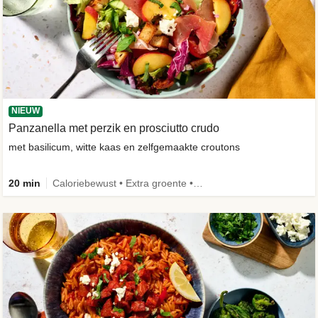
NIEUW
Panzanella met perzik en prosciutto crudo
met basilicum, witte kaas en zelfgemaakte croutons
20 min
Caloriebewust • Extra groente • -30% koolhydraten • Nieuw ingrediënt