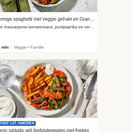
Romige spaghetti met veggie gehakt en Grana Padano
met mascarpone-tomatensaus, puntpaprika en vers basilicum
 min
Veggie • Familie
ROEF LAT. AMERIKA
mo saltado stijl biefstukreepjes met frietjes