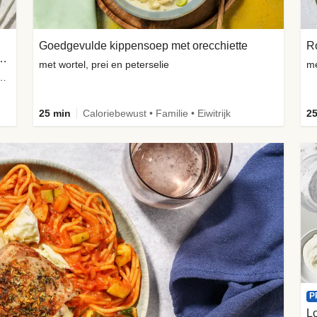
Goedgevulde kippensoep met orecchiette
t pistachenoten en witte kaas
met wortel, prei en peterselie
iden, gedroogde cranberry's en tomaten
25 min
Caloriebewust • Familie • Eiwitrijk
25
P
Lo