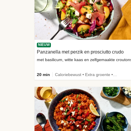
NIEUW
Panzanella met perzik en prosciutto crudo
met basilicum, witte kaas en zelfgemaakte crouton
20 min
Caloriebewust • Extra groente • -30% koolhydraten • Nieuw ingrediënt