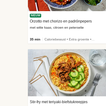
NIEUW
Orzotto met chorizo en padrónpepers
met witte kaas, citroen en peterselie
35 min
Caloriebewust • Extra groente • Nieuw ingrediënt
Stir-fry met teriyaki-biefstukreepjes