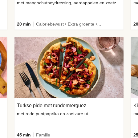
met mangochutneydressing, aardappelen en zoetzure radijsjes
me
20 min
Caloriebewust • Extra groente • Familie • -30% koolhydraten
20
Turkse pide met rundermerguez
Ki
met rode puntpaprika en zoetzure ui
me
45 min
Familie
25