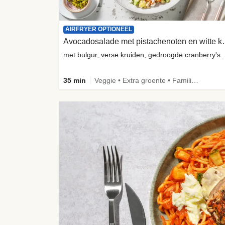
AIRFRYER OPTIONEEL
Avocadosalade me
met bulgur, verse kru
35 min
Veggie • Extra groente • Familie • Fibermaxxing