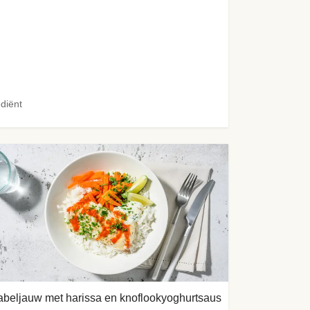
ediënt
beljauw met harissa en knoflookyoghurtsaus