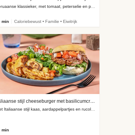
Peruaanse klassieker, met tomaat, peterselie en paprika
 min
Caloriebewust • Familie • Eiwitrijk
Italiaanse stijl cheeseburger met basilicumcrème
met Italiaanse stijl kaas, aardappelpartjes en rucolasalade
 min