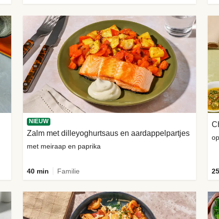
NIEUW
Ch
Zalm met dilleyoghurtsaus en aardappelpartjes
op
met meiraap en paprika
40 min
Familie
25