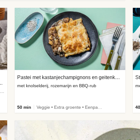
Pastei met kastanjechampignons en geitenkaas
St
p wortelbroodje met avocado
met knolselderij, rozemarijn en BBQ-rub
me
met appel-koolsla, smokey aardappeltjes en kruidenmayo
50 min
Veggie • Extra groente • Eenpansgerecht
40