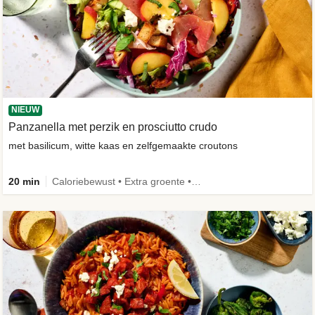
NIEUW
Panzanella met perzik en prosciutto crudo
met basilicum, witte kaas en zelfgemaakte croutons
20 min
Caloriebewust • Extra groente • -30% koolhydraten • Nieuw ingrediënt