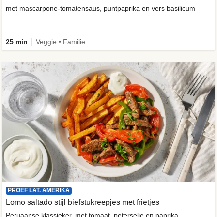
met mascarpone-tomatensaus, puntpaprika en vers basilicum
25 min
Veggie • Familie
PROEF LAT. AMERIKA
Lomo saltado stijl biefstukreepjes met frietjes
Peruaanse klassieker, met tomaat, peterselie en paprika