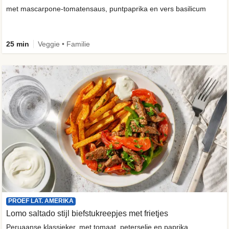
met mascarpone-tomatensaus, puntpaprika en vers basilicum
25 min
Veggie • Familie
PROEF LAT. AMERIKA
Lomo saltado stijl biefstukreepjes met frietjes
Peruaanse klassieker, met tomaat, peterselie en paprika