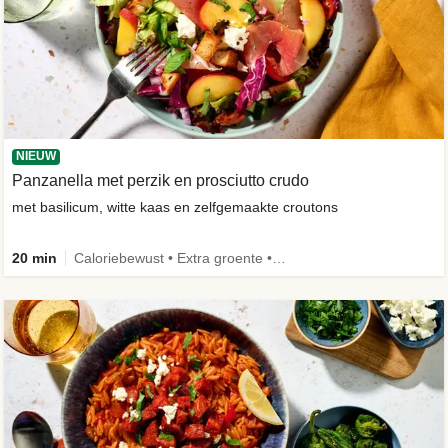
NIEUW
Panzanella met perzik en prosciutto crudo
met basilicum, witte kaas en zelfgemaakte croutons
20 min
Caloriebewust • Extra groente • -30% koolhydraten • Nieuw ingrediënt