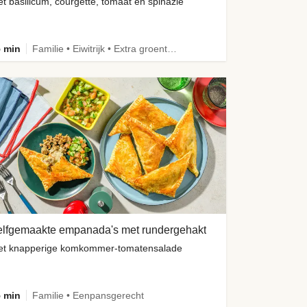
t basilicum, courgette, tomaat en spinazie
 min
Familie • Eiwitrijk • Extra groente • Verbeterd ingrediënt
elfgemaakte empanada's met rundergehakt
t knapperige komkommer-tomatensalade
 min
Familie • Eenpansgerecht