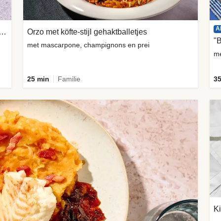
A
 in bladerdeeg met gekaramelliseerde ui
Orzo met köfte-stijl gehaktballetjes
"
met mascarpone, champignons en prei
me
25 min
Familie
35
Ki