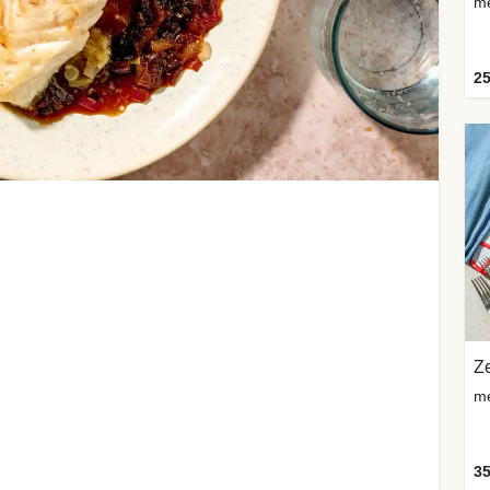
me
25
Z
me
35