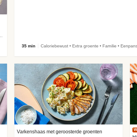
aus met snelle ingelegde komkommer
35 min
Caloriebewust • Extra groente • Familie • Eenpan
W
Varkenshaas met geroosterde groenten