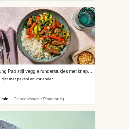
Kung Pao stijl veggie runderstukjes met knapperige pinda's
 rijst met paksoi en koriander
 min
Caloriebewust • Plantaardig