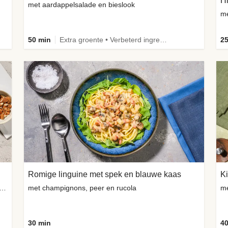
met aardappelsalade en bieslook
me
50 min
Extra groente • Verbeterd ingrediënt
25
Romige linguine met spek en blauwe kaas
Ki
ng-geitenkaasbolletjes, amandelen en verse kruiden
met champignons, peer en rucola
me
30 min
40