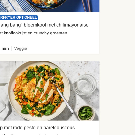
IRFRYER OPTIONEEL
Bang bang" bloemkool met chilimayonaise
t knoflookrijst en crunchy groenten
 min
Veggie
p met rode pesto en parelcouscous