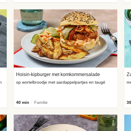
Hoisin-kipburger met komkommersalade
Za
n
op wortelbroodje met aardappelpartjes en taugé
me
40 min
Familie
30