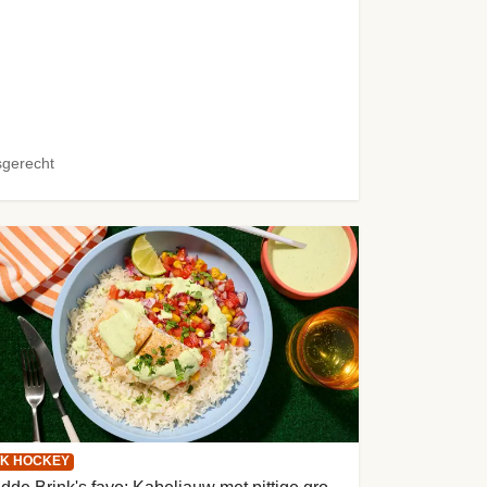
sgerecht
K HOCKEY