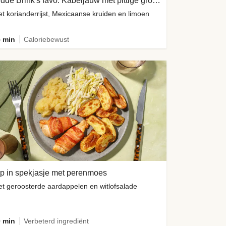
Hidde Brink's favo: Kabeljauw met pittige groene yoghurtsaus
t korianderrijst, Mexicaanse kruiden en limoen
 min
Caloriebewust
p in spekjasje met perenmoes
t geroosterde aardappelen en witlofsalade
 min
Verbeterd ingrediënt