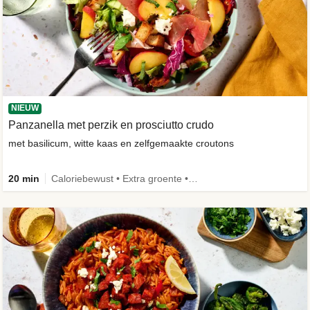
NIEUW
Panzanella met perzik en prosciutto crudo
met basilicum, witte kaas en zelfgemaakte croutons
20 min
Caloriebewust • Extra groente • -30% koolhydraten • Nieuw ingrediënt