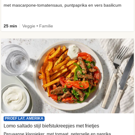
met mascarpone-tomatensaus, puntpaprika en vers basilicum
25 min
Veggie • Familie
PROEF LAT. AMERIKA
Lomo saltado stijl biefstukreepjes met frietjes
Peruaanse klassieker, met tomaat, peterselie en paprika