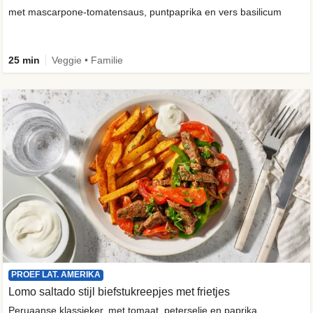
met mascarpone-tomatensaus, puntpaprika en vers basilicum
25 min
Veggie • Familie
PROEF LAT. AMERIKA
Lomo saltado stijl biefstukreepjes met frietjes
Peruaanse klassieker, met tomaat, peterselie en paprika