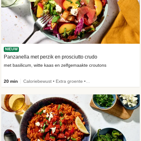
NIEUW
Panzanella met perzik en prosciutto crudo
met basilicum, witte kaas en zelfgemaakte croutons
20 min
Caloriebewust • Extra groente • -30% koolhydraten • Nieuw ingrediënt