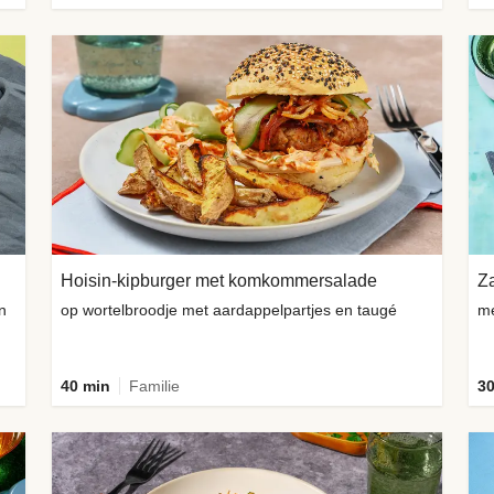
Hoisin-kipburger met komkommersalade
Za
n
op wortelbroodje met aardappelpartjes en taugé
me
40 min
Familie
30