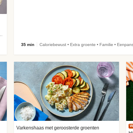
aus met snelle ingelegde komkommer
35 min
Caloriebewust • Extra groente • Familie • Eenpan
W
Varkenshaas met geroosterde groenten