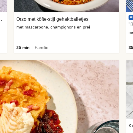
A
 in bladerdeeg met gekaramelliseerde ui
Orzo met köfte-stijl gehaktballetjes
"
met mascarpone, champignons en prei
me
25 min
Familie
35
Ki