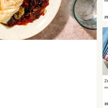
me
25
Z
me
35