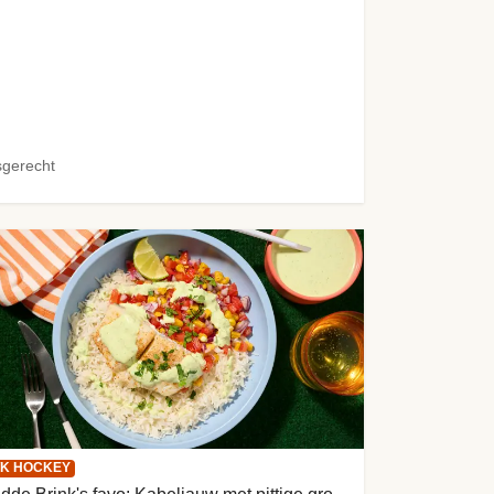
sgerecht
K HOCKEY