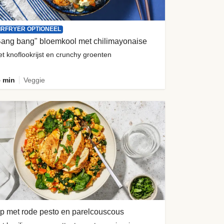
IRFRYER OPTIONEEL
Bang bang" bloemkool met chilimayonaise
t knoflookrijst en crunchy groenten
 min
Veggie
p met rode pesto en parelcouscous