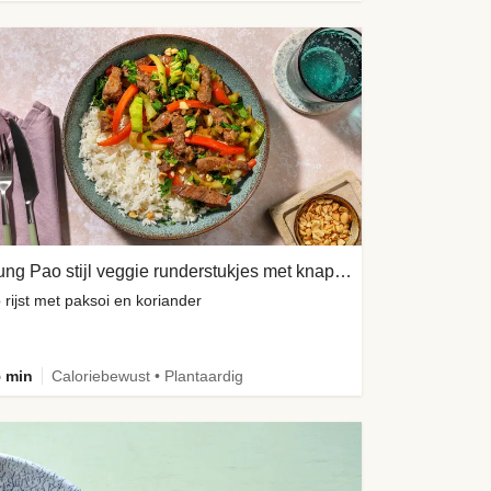
Kung Pao stijl veggie runderstukjes met knapperige pinda's
 rijst met paksoi en koriander
 min
Caloriebewust • Plantaardig