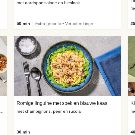
met aardappelsalade en bieslook
me
50 min
Extra groente • Verbeterd ingrediënt
25
Romige linguine met spek en blauwe kaas
Ki
ng-geitenkaasbolletjes, amandelen en verse kruiden
met champignons, peer en rucola
me
30 min
40