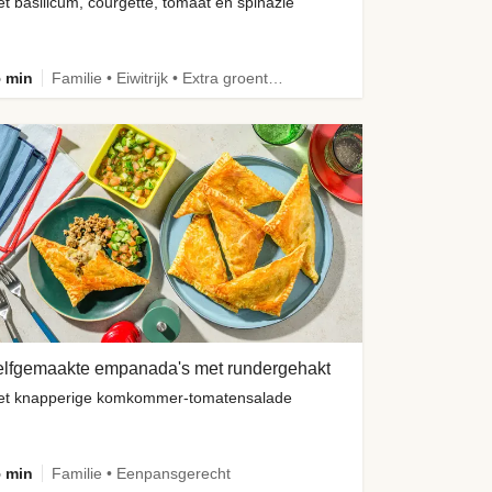
t basilicum, courgette, tomaat en spinazie
 min
Familie • Eiwitrijk • Extra groente • Verbeterd ingrediënt
elfgemaakte empanada's met rundergehakt
t knapperige komkommer-tomatensalade
 min
Familie • Eenpansgerecht