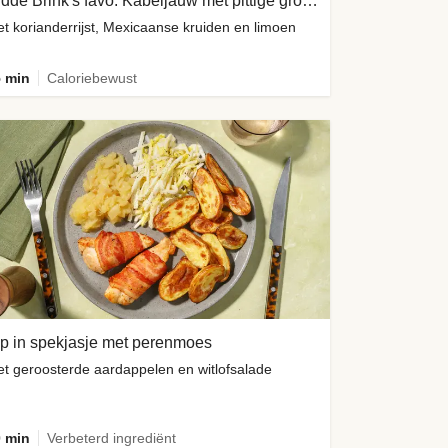
Hidde Brink's favo: Kabeljauw met pittige groene yoghurtsaus
t korianderrijst, Mexicaanse kruiden en limoen
 min
Caloriebewust
p in spekjasje met perenmoes
t geroosterde aardappelen en witlofsalade
 min
Verbeterd ingrediënt