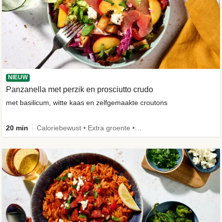
NIEUW
Panzanella met perzik en prosciutto crudo
met basilicum, witte kaas en zelfgemaakte croutons
20 min
Caloriebewust • Extra groente • -30% koolhydraten • Nieuw ingrediënt