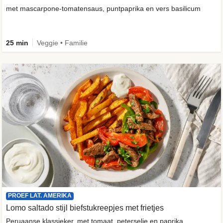
met mascarpone-tomatensaus, puntpaprika en vers basilicum
25 min
Veggie • Familie
PROEF LAT. AMERIKA
Lomo saltado stijl biefstukreepjes met frietjes
Peruaanse klassieker, met tomaat, peterselie en paprika