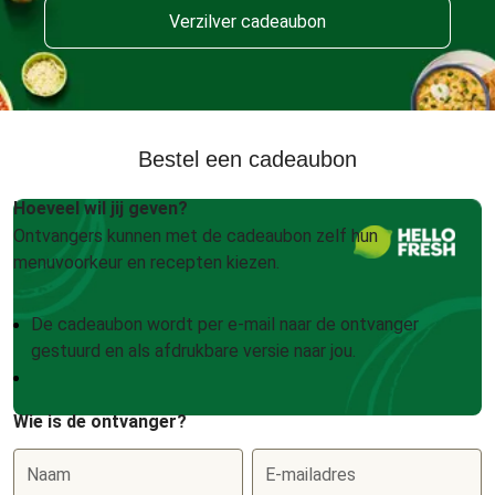
Verzilver cadeaubon
Bestel een cadeaubon
Hoeveel wil jij geven?
Ontvangers kunnen met de cadeaubon zelf hun
menuvoorkeur en recepten kiezen.
De cadeaubon wordt per e-mail naar de ontvanger
gestuurd en als afdrukbare versie naar jou.
Wie is de ontvanger?
Naam
E-mailadres