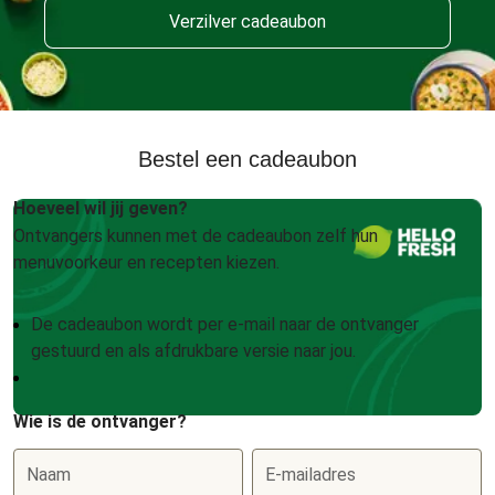
Verzilver cadeaubon
Bestel een cadeaubon
Hoeveel wil jij geven?
Ontvangers kunnen met de cadeaubon zelf hun
menuvoorkeur en recepten kiezen.
De cadeaubon wordt per e-mail naar de ontvanger
gestuurd en als afdrukbare versie naar jou.
Wie is de ontvanger?
Naam
E-mailadres