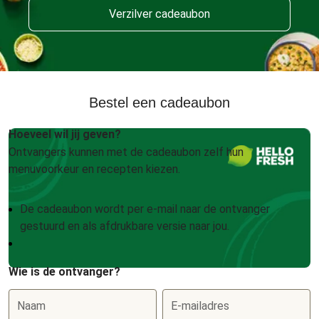
Verzilver cadeaubon
Bestel een cadeaubon
Hoeveel wil jij geven?
Ontvangers kunnen met de cadeaubon zelf hun
menuvoorkeur en recepten kiezen.
De cadeaubon wordt per e-mail naar de ontvanger
gestuurd en als afdrukbare versie naar jou.
Wie is de ontvanger?
Naam
E-mailadres