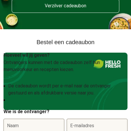
Verzilver cadeaubon
Bestel een cadeaubon
Hoeveel wil jij geven?
Ontvangers kunnen met de cadeaubon zelf hun
menuvoorkeur en recepten kiezen.
De cadeaubon wordt per e-mail naar de ontvanger
gestuurd en als afdrukbare versie naar jou.
Wie is de ontvanger?
Naam
E-mailadres