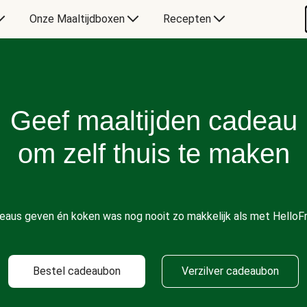
Onze Maaltijdboxen
Recepten
Geef maaltijden cadeau
om zelf thuis te maken
eaus geven én koken was nog nooit zo makkelijk als met HelloFr
Bestel cadeaubon
Verzilver cadeaubon