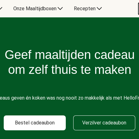
Onze Maaltijdboxen
Recepten
Geef maaltijden cadeau
om zelf thuis te maken
eaus geven én koken was nog nooit zo makkelijk als met HelloFr
Bestel cadeaubon
Verzilver cadeaubon