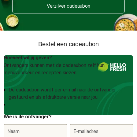
Verzilver cadeaubon
Bestel een cadeaubon
Hoeveel wil jij geven?
Ontvangers kunnen met de cadeaubon zelf hun
menuvoorkeur en recepten kiezen.
De cadeaubon wordt per e-mail naar de ontvanger
gestuurd en als afdrukbare versie naar jou.
Wie is de ontvanger?
Naam
E-mailadres